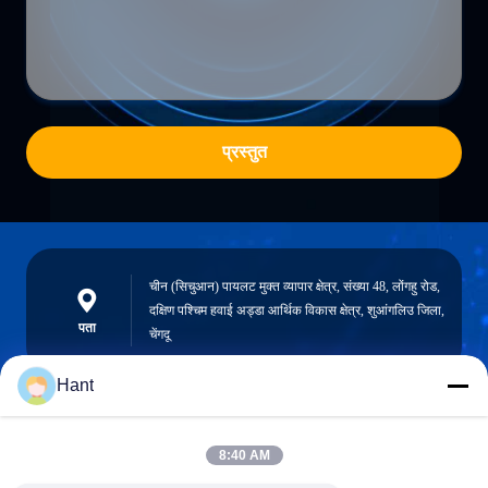
प्रस्तुत
चीन (सिचुआन) पायलट मुक्त व्यापार क्षेत्र, संख्या 48, लोंगहु रोड,
दक्षिण पश्चिम हवाई अड्डा आर्थिक विकास क्षेत्र, शुआंगलिउ जिला,
पता
चेंगदू
Hant
Sales03@chinafibercable.com
8:40 AM
ईमेल