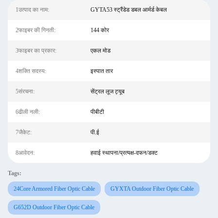
1उत्पाद का नाम:
GYTA53 स्ट्रैंडेड डबल आर्मर्ड केबल
2फाइबर की गिनती:
144 कोर
3फाइबर का प्रकार:
एकल मोड
4शक्ति सदस्य:
इस्पात तार
5संरचना:
सेंट्रल लूज ट्यूब
6ढीली नली:
पीबीटी
7जैकेट:
पी.ई
8आवेदन:
हवाई स्थापना/प्रत्यक्ष-दफन/डक्ट
Tags:
24Core Armored Fiber Optic Cable
GYXTA Outdoor Fiber Optic Cable
G652D Outdoor Fiber Optic Cable