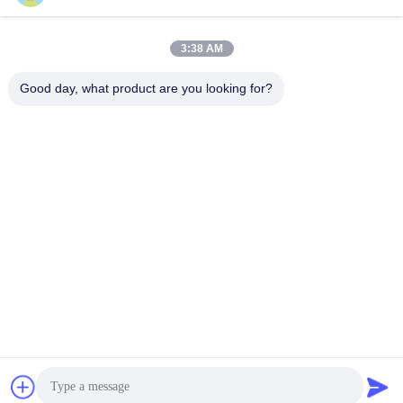
Sales03@chinafibercable.com
3:38 AM
ईमेल
Good day, what product are you looking for?
0086-28-85050248
फोन
Sichuan Yuantong Communication Co., Ltd.
Sichuan Yuantong Communication Co., Ltd.
सर्वोत्तम मूल्य प्राप्त करें
एक कहावत कहना