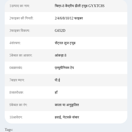
1उत्पाद का नाम:
चित्र-8 केंद्रीय ढीली ट्यूब GYXTC8S
2फाइबर की गिनती:
2/4/6/8/10/12 फाइबर
3फाइबर विकल्प:
G652D
4संरचना:
सेंट्रल लूज ट्यूब
5केबल का आकार:
आंकड़ा 8
6बख़्तरबंद:
एल्यूमीनियम टेप
7बाहर म्यान:
पी.ई
8जलरोधक:
हाँ
9केबल का रंग:
काला या अनुकूलित
10आवेदन:
हवाई, नेटवर्क संचार
Tags: