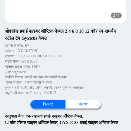
2
/
4
ओवरहेड हवाई फाइबर ऑप्टिक केबल 2 4 6 8 10 12 कोर स्व-समर्थन
स्टील टेप Gyxtc8s केबल
उत्पत्ति के प्लेस: चीन
ब्रांड नाम: YUANTONG
प्रमाणन: ISO,ANATEL,ROSH,TLC,CCC
मॉडल संख्या: GYXTC8S
न्यूनतम आदेश मात्रा: 1 किमी
मूल्य: negotiated
पैकेजिंग विवरण: लकड़ी का ड्रम और कार्डबोर्ड बॉक्स
प्रसव के समय: 7 कार्य दिवसों के भीतर
भुगतान शर्तें: टी/टी, डी/ए, डी/पी, एल/सी, वेस्टर्न यूनियन, मनीग्राम
आपूर्ति की क्षमता: प्रति सप्ताह 1000 किमी
विस्तार
विवरण
प्रमुखता देना:
स्व-सहायक हवाई फाइबर ऑप्टिक केबल
,
12 कोर एरियल फाइबर ऑप्टिक केबल
,
GYXTC8S हवाई फाइबर ऑप्टिक केबल