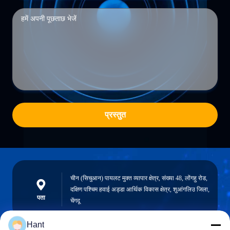
प्रस्तुत
चीन (सिचुआन) पायलट मुक्त व्यापार क्षेत्र, संख्या 48, लोंगहु रोड,
दक्षिण पश्चिम हवाई अड्डा आर्थिक विकास क्षेत्र, शुआंगलिउ जिला,
पता
चेंगदू
Hant