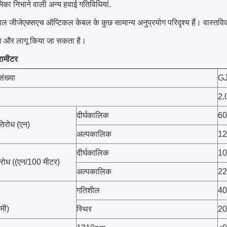
भूमिका निभाने वाली अन्य हवाई गतिविधियां.
वल जीजेएक्सएच ऑप्टिकल केबल के कुछ सामान्य अनुप्रयोग परिदृश्य हैं। वास्तव
ा और लागू किया जा सकता है।
रामीटर
ंख्या
G
2.
दीर्घकालिक
60
तिरोध (एन)
अल्पकालिक
12
दीर्घकालिक
10
िरोध ((एन/100 मीटर)
अल्पकालिक
22
गतिशील
40
िमी)
स्थिर
20