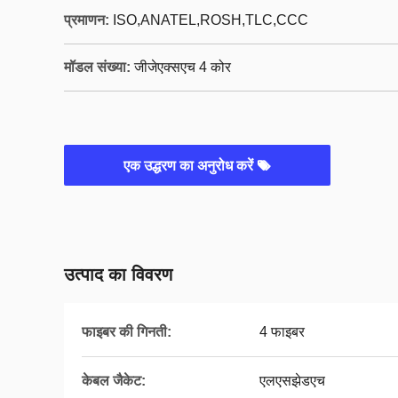
प्रमाणन:
ISO,ANATEL,ROSH,TLC,CCC
मॉडल संख्या:
जीजेएक्सएच 4 कोर
एक उद्धरण का अनुरोध करें
उत्पाद का विवरण
फाइबर की गिनती:
4 फाइबर
केबल जैकेट:
एलएसझेडएच