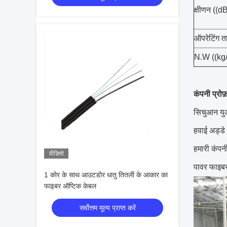
क्षीणन ((
ऑपरेटिंग त
N.W ((kg
कंपनी प्रोफ
सिचुआन युआं
हवाई अड्डे क
हमारी कंपन
वीडियो
पावर फाइब
1 कोर के साथ आउटडोर धातु तितली के आकार का
फाइबर ऑप्टिक केबल
सर्वोत्तम मूल्य प्राप्त करें