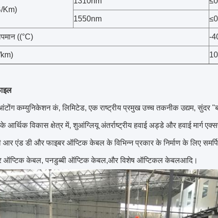
1310nm
≤0
dB/Km)
1550nm
≤0
ापमान ((°C)
-4
/km)
10
़ाइल
टोंग कम्युनिकेशन कं, लिमिटेड, एक राष्ट्रीय प्रमुख उच्च तकनीक उद्यम, सुंदर "बहुत
े आर्थिक विकास क्षेत्र में, शुआंग्लियू अंतर्राष्ट्रीय हवाई अड्डे और हवाई मार्ग एक
ी आर एंड डी और फाइबर ऑप्टिक केबल के विभिन्न प्रकार के निर्माण के लिए सम
र ऑप्टिक केबल, पनडुब्बी ऑप्टिक केबल,और विशेष ऑप्टिकल केबलआदि।