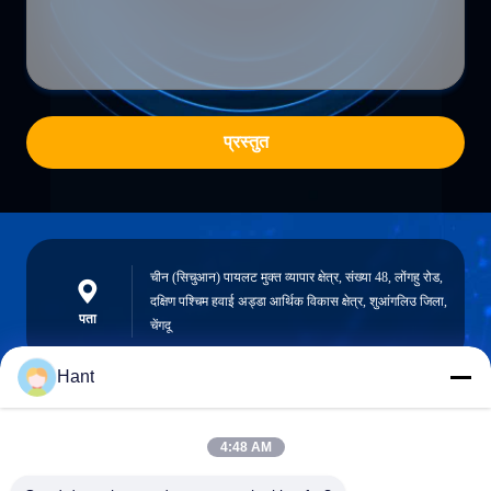
प्रस्तुत
चीन (सिचुआन) पायलट मुक्त व्यापार क्षेत्र, संख्या 48, लोंगहु रोड,
दक्षिण पश्चिम हवाई अड्डा आर्थिक विकास क्षेत्र, शुआंगलिउ जिला,
पता
चेंगदू
Hant
Sales03@chinafibercable.com
4:48 AM
ईमेल