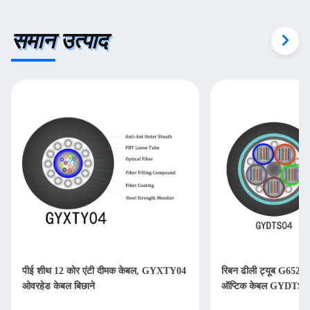
समान उत्पाद
पीई शीथ 12 कोर एंटी दीमक केबल, GYXTY04
रिबन ढीली ट्यूब G652D 
ओवरहेड केबल बिछाने
ऑप्टिक केबल GYDTS0