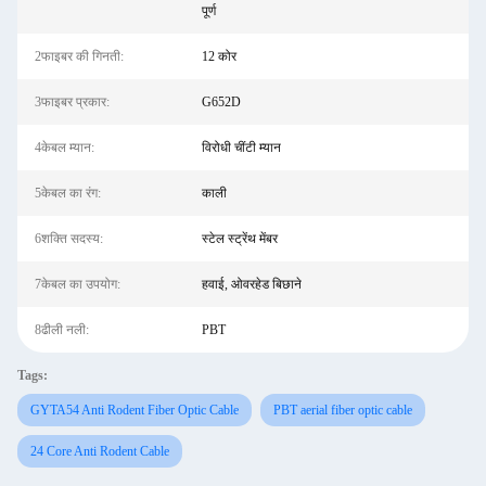
पूर्ण
2फाइबर की गिनती:
12 कोर
3फाइबर प्रकार:
G652D
4केबल म्यान:
विरोधी चींटी म्यान
5केबल का रंग:
काली
6शक्ति सदस्य:
स्टेल स्ट्रेंथ मेंबर
7केबल का उपयोग:
हवाई, ओवरहेड बिछाने
8ढीली नली:
PBT
Tags:
GYTA54 Anti Rodent Fiber Optic Cable
PBT aerial fiber optic cable
24 Core Anti Rodent Cable