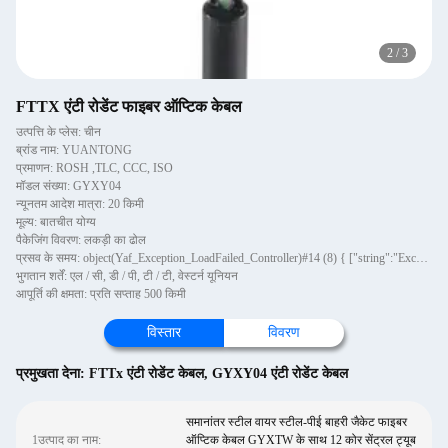
2
/
3
FTTX एंटी रोडेंट फाइबर ऑप्टिक केबल
उत्पत्ति के प्लेस: चीन
ब्रांड नाम: YUANTONG
प्रमाणन: ROSH ,TLC, CCC, ISO
मॉडल संख्या: GYXY04
न्यूनतम आदेश मात्रा: 20 किमी
मूल्य: बातचीत योग्य
पैकेजिंग विवरण: लकड़ी का ढोल
प्रसव के समय: object(Yaf_Exception_LoadFailed_Controller)#14 (8) { ["string":"Exception":private]=> string(0)
भुगतान शर्तें: एल / सी, डी / पी, टी / टी, वेस्टर्न यूनियन
आपूर्ति की क्षमता: प्रति सप्ताह 500 किमी
विस्तार
विवरण
प्रमुखता देना:
FTTx एंटी रोडेंट केबल
,
GYXY04 एंटी रोडेंट केबल
समानांतर स्टील वायर स्टील-पीई बाहरी जैकेट फाइबर
1उत्पाद का नाम:
ऑप्टिक केबल GYXTW के साथ 12 कोर सेंट्रल ट्यूब