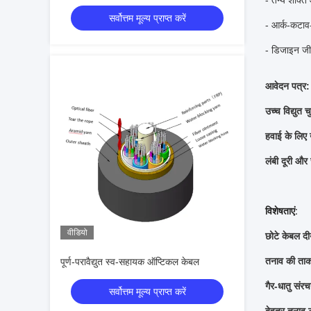
- तन्य शक्ति
सर्वोत्तम मूल्य प्राप्त करें
- आर्क-कटाव-
- डिजाइन जी
आवेदन पत्र:
उच्च विद्युत च
हवाई के लिए
लंबी दूरी और 
विशेषताएं:
वीडियो
छोटे केबल दी
तनाव की ता
पूर्ण-परावैद्युत स्व-सहायक ऑप्टिकल केबल
गैर-धातु संर
सर्वोत्तम मूल्य प्राप्त करें