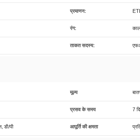
प्रमाणन:
ETL
रंग:
काल
ताकत सदस्य:
एफआ
मूल्य
बात
प्रसव के समय
7 द
न, डी/पी
आपूर्ति की क्षमता
प्र