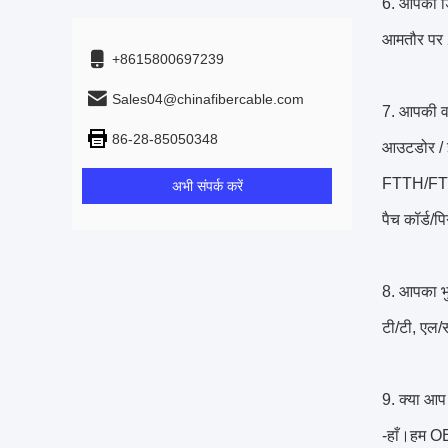
6. आपकी ड
आमतौर पर 2
+8615800697239
Sales04@chinafibercable.com
7. आपकी वार्
86-28-85050348
आउटडोर / इ
FTTH/FTTX
अभी संपर्क करें
पैच कॉर्ड/
8. आपका भु
टी/टी, एल/स
9. क्या आप
-हाँ।हम OE