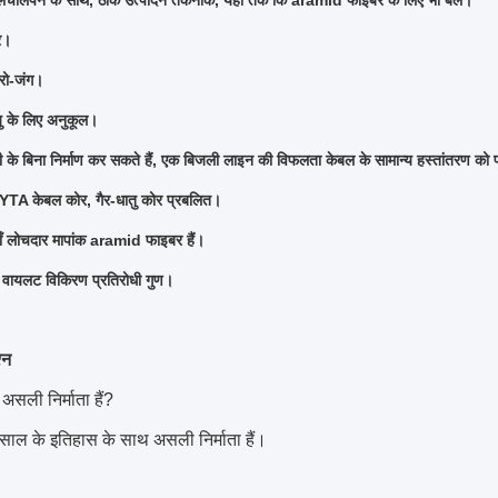
लचीलेपन के साथ, ठीक उत्पादन तकनीक, यहां तक ​​कि aramid फाइबर के लिए भी बल।
र।
्रो-जंग।
 के लिए अनुकूल।
के बिना निर्माण कर सकते हैं, एक बिजली लाइन की विफलता केबल के सामान्य हस्तांतरण को प
TA केबल कोर, गैर-धातु कोर प्रबलित।
ँ लोचदार मापांक aramid फाइबर हैं।
ा वायलट विकिरण प्रतिरोधी गुण।
्न
असली निर्माता हैं?
साल के इतिहास के साथ असली निर्माता हैं।