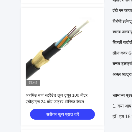
बेहतर तनाव 
एंटी गन फाय
विरोधी इलेक्ट
खराब जलवायु
बिजली कटौती 
ढीला कवर GY
तनाव इकाइया
अच्छा अल्ट्र
वीडियो
सामान्य प्रश
अरामिड यार्न स्ट्रैंडेड लूज ट्यूब 100 मीटर
एडीएसएस 24 कोर फाइबर ऑप्टिक केबल
1. क्या आप 
सर्वोत्तम मूल्य प्राप्त करें
हाँ।हम 18 