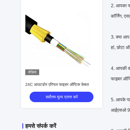
2. आपका फा
कॉर्निंग,
3. क्या आप
हां, छोटा ऑ
4. आपकी वा
वीडियो
फाइबर ऑप्
24C आउटडोर एरियल फाइबर ऑप्टिक केबल
सर्वोत्तम मूल्य प्राप्त करें
5. आपके पा
आईएसओ 9 
हमसे संपर्क करें